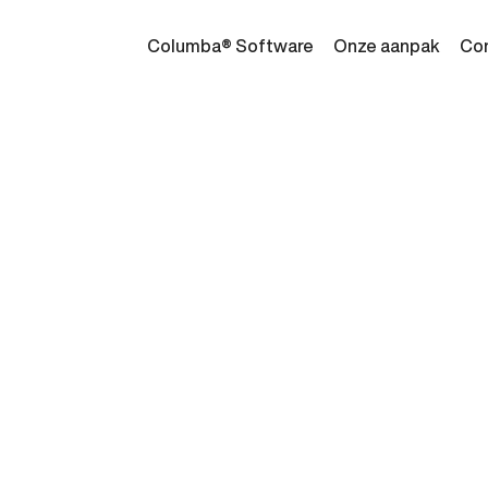
Columba® Software
Onze aanpak
Co
Maak een 
voor desk