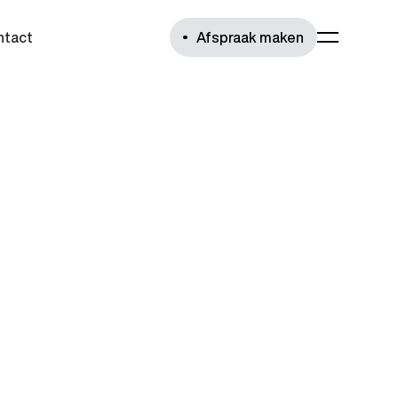
ntact
Afspraak maken
afspraak
undig advies